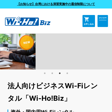
よくあるご質問
【お知らせ】台湾における演習実施中の通信制限について
shopping_cart
メニュー
お申し込み
法人向けビジネスWi-Fiレン
タル「Wi-Ho!Biz」