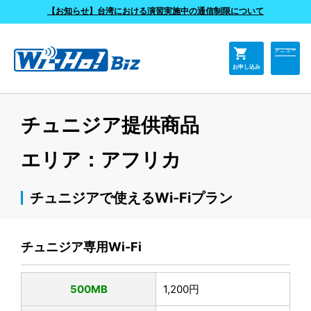
よくあるご質問
【お知らせ】台湾における演習実施中の通信制限について
shopping_cart
メニュー
お申し込み
チュニジア提供商品
エリア：アフリカ
チュニジアで使えるWi-Fiプラン
チュニジア専用Wi-Fi
500MB
1,200円