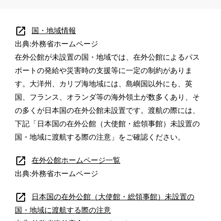
open_in_new
国・地域情報
出典:外務省ホームページ
在外公館が未設置の国・地域では、在外公館によるパス
ポートの発給や災害時の支援等に一定の制約がありま
す。大洋州、カリブ海地域には、島嶼国以外にも、英
国、フランス、オランダ等の海外領土が数多くあり、そ
の多くが日本国の在外公館未設置です。渡航の際には、
下記「日本国の在外公館（大使館・総領事館）未設置の
国・地域に渡航する際の注意」をご確認ください。
open_in_new
在外公館ホームページ一覧
出典:外務省ホームページ
open_in_new
日本国の在外公館（大使館・総領事館）未設置の
国・地域に渡航する際の注意