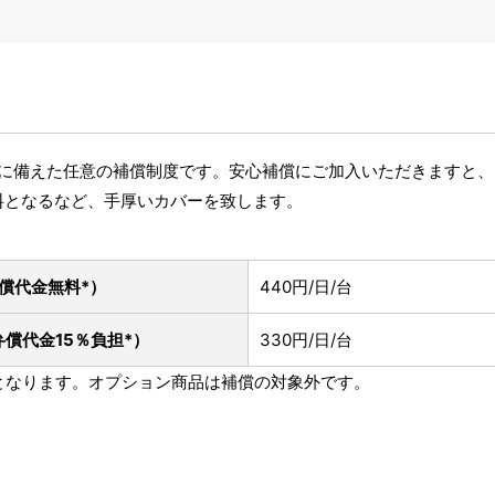
破損に備えた任意の補償制度です。安心補償にご加入いただきますと
料となるなど、手厚いカバーを致します。
償代金無料*）
440円/日/台
弁償代金15％負担*）
330円/日/台
象となります。オプション商品は補償の対象外です。