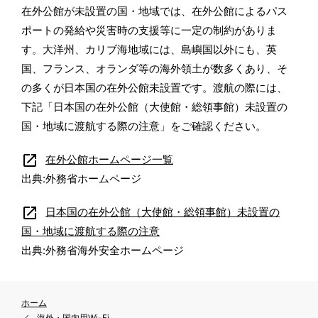
在外公館が未設置の国・地域では、在外公館によるパス
ポートの発給や災害時の支援等に一定の制約がありま
す。大洋州、カリブ海地域には、島嶼国以外にも、英
国、フランス、オランダ等の海外領土が数多くあり、そ
の多くが日本国の在外公館未設置です。渡航の際には、
下記「日本国の在外公館（大使館・総領事館）未設置の
国・地域に渡航する際の注意」をご確認ください。
open_in_new
在外公館ホームページ一覧
出典:外務省ホームページ
open_in_new
日本国の在外公館（大使館・総領事館）未設置の
国・地域に渡航する際の注意
出典:外務省海外安全ホームページ
ホーム
海外・国内用Wi-Fi