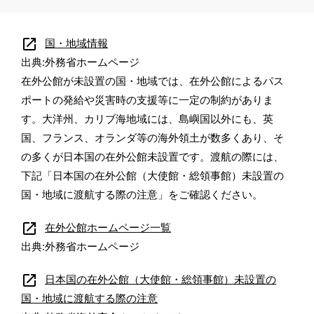
open_in_new
国・地域情報
出典:外務省ホームページ
在外公館が未設置の国・地域では、在外公館によるパス
ポートの発給や災害時の支援等に一定の制約がありま
す。大洋州、カリブ海地域には、島嶼国以外にも、英
国、フランス、オランダ等の海外領土が数多くあり、そ
の多くが日本国の在外公館未設置です。渡航の際には、
下記「日本国の在外公館（大使館・総領事館）未設置の
国・地域に渡航する際の注意」をご確認ください。
open_in_new
在外公館ホームページ一覧
出典:外務省ホームページ
open_in_new
日本国の在外公館（大使館・総領事館）未設置の
国・地域に渡航する際の注意