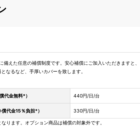
ン
破損に備えた任意の補償制度です。安心補償にご加入いただきますと
料となるなど、手厚いカバーを致します。
償代金無料*）
440円/日/台
弁償代金15％負担*）
330円/日/台
象となります。オプション商品は補償の対象外です。