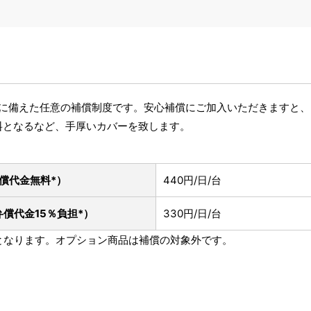
破損に備えた任意の補償制度です。安心補償にご加入いただきますと
料となるなど、手厚いカバーを致します。
償代金無料*）
440円/日/台
弁償代金15％負担*）
330円/日/台
象となります。オプション商品は補償の対象外です。