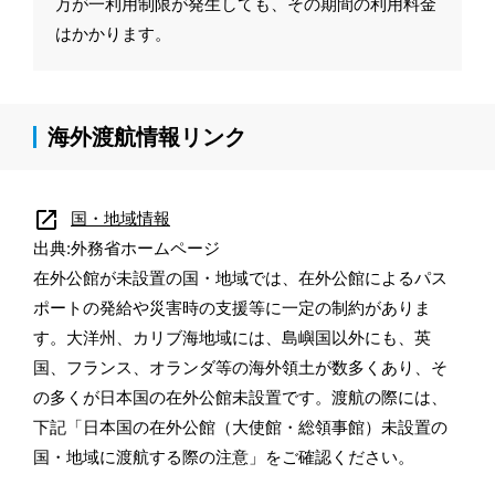
万が一利用制限が発生しても、その期間の利用料金
はかかります。
海外渡航情報リンク
open_in_new
国・地域情報
出典:外務省ホームページ
在外公館が未設置の国・地域では、在外公館によるパス
ポートの発給や災害時の支援等に一定の制約がありま
す。大洋州、カリブ海地域には、島嶼国以外にも、英
国、フランス、オランダ等の海外領土が数多くあり、そ
の多くが日本国の在外公館未設置です。渡航の際には、
下記「日本国の在外公館（大使館・総領事館）未設置の
国・地域に渡航する際の注意」をご確認ください。