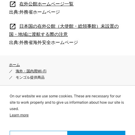
open_in_new
在外公館ホームページ一覧
出典:外務省ホームページ
open_in_new
日本国の在外公館（大使館・総領事館）未設置の
国・地域に渡航する際の注意
出典:外務省海外安全ホームページ
ホーム
海外・国内用Wi-Fi
モンゴル提供商品
On our website we use some cookies. These are necessary for our
site to work properly and to give us information about how our site is
プライバシーポリシー
used.
サイトポリシー
Learn more
特定商取引に関する表示
© Telecom Square, Inc. All Rights Reserved.