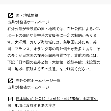
open_in_new
国・地域情報
出典:外務省ホームページ
在外公館が未設置の国・地域では、在外公館によるパス
ポートの発給や災害時の支援等に一定の制約がありま
す。大洋州、カリブ海地域には、島嶼国以外にも、英
国、フランス、オランダ等の海外領土が数多くあり、そ
の多くが日本国の在外公館未設置です。渡航の際には、
下記「日本国の在外公館（大使館・総領事館）未設置の
国・地域に渡航する際の注意」をご確認ください。
open_in_new
在外公館ホームページ一覧
出典:外務省ホームページ
open_in_new
日本国の在外公館（大使館・総領事館）未設置の
国・地域に渡航する際の注意