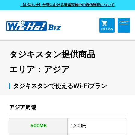
よくあるご質問
【お知らせ】台湾における演習実施中の通信制限について
shopping_cart
メニュー
お申し込み
タジキスタン提供商品
エリア：アジア
タジキスタンで使えるWi-Fiプラン
アジア周遊
500MB
1,200円