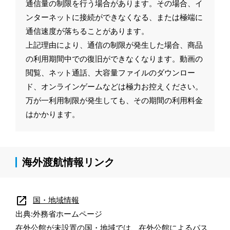
通信量の制限を行う場合があります。その場合、イ
ンターネットに接続ができなくなる、または極端に
通信速度が落ちることがあります。
上記理由により、通信の制限が発生した場合、商品
の利用期間中での復旧ができなくなります。動画の
閲覧、ネット通話、大容量ファイルのダウンロー
ド、オンラインゲームなどは極力お控えください。
万が一利用制限が発生しても、その期間の利用料金
はかかります。
海外渡航情報リンク
open_in_new
国・地域情報
出典:外務省ホームページ
在外公館が未設置の国・地域では、在外公館によるパス