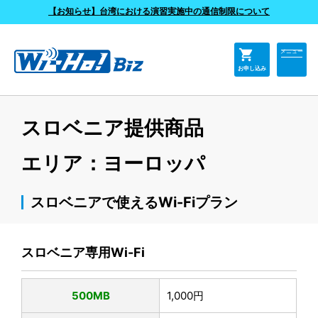
よくあるご質問
【お知らせ】台湾における演習実施中の通信制限について
shopping_cart
メニュー
お申し込み
スロベニア提供商品
エリア：ヨーロッパ
スロベニアで使えるWi-Fiプラン
スロベニア専用Wi-Fi
500MB
1,000円