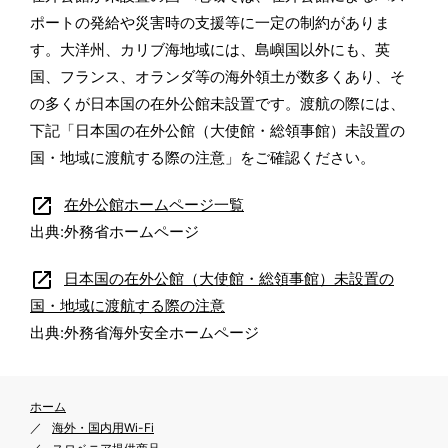
ポートの発給や災害時の支援等に一定の制約がありま
す。大洋州、カリブ海地域には、島嶼国以外にも、英
国、フランス、オランダ等の海外領土が数多くあり、そ
の多くが日本国の在外公館未設置です。渡航の際には、
下記「日本国の在外公館（大使館・総領事館）未設置の
国・地域に渡航する際の注意」をご確認ください。
open_in_new
在外公館ホームページ一覧
出典:外務省ホームページ
open_in_new
日本国の在外公館（大使館・総領事館）未設置の
国・地域に渡航する際の注意
出典:外務省海外安全ホームページ
ホーム
海外・国内用Wi-Fi