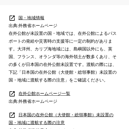
open_in_new
国・地域情報
出典:外務省ホームページ
在外公館が未設置の国・地域では、在外公館によるパス
ポートの発給や災害時の支援等に一定の制約がありま
す。大洋州、カリブ海地域には、島嶼国以外にも、英
国、フランス、オランダ等の海外領土が数多くあり、そ
の多くが日本国の在外公館未設置です。渡航の際には、
下記「日本国の在外公館（大使館・総領事館）未設置の
国・地域に渡航する際の注意」をご確認ください。
open_in_new
在外公館ホームページ一覧
出典:外務省ホームページ
open_in_new
日本国の在外公館（大使館・総領事館）未設置の
国・地域に渡航する際の注意