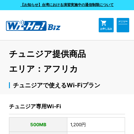
よくあるご質問
【お知らせ】台湾における演習実施中の通信制限について
shopping_cart
メニュー
お申し込み
チュニジア提供商品
エリア：アフリカ
チュニジアで使えるWi-Fiプラン
チュニジア専用Wi-Fi
500MB
1,200円