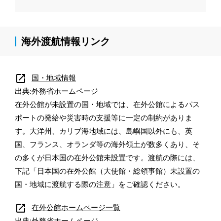
海外渡航情報リンク
open_in_new
国・地域情報
出典:外務省ホームページ
在外公館が未設置の国・地域では、在外公館によるパス
ポートの発給や災害時の支援等に一定の制約がありま
す。大洋州、カリブ海地域には、島嶼国以外にも、英
国、フランス、オランダ等の海外領土が数多くあり、そ
の多くが日本国の在外公館未設置です。渡航の際には、
下記「日本国の在外公館（大使館・総領事館）未設置の
国・地域に渡航する際の注意」をご確認ください。
open_in_new
在外公館ホームページ一覧
出典:外務省ホームページ