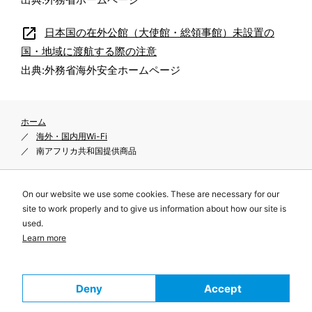
open_in_new
日本国の在外公館（大使館・総領事館）未設置の
国・地域に渡航する際の注意
出典:外務省海外安全ホームページ
ホーム
海外・国内用Wi-Fi
南アフリカ共和国提供商品
On our website we use some cookies. These are necessary for our
site to work properly and to give us information about how our site is
プライバシーポリシー
used.
サイトポリシー
Learn more
特定商取引に関する表示
© Telecom Square, Inc. All Rights Reserved.
Deny
Accept