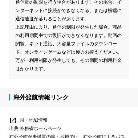
通信量の制限を行う場合があります。その場合、イ
ンターネットに接続ができなくなる、または極端に
通信速度が落ちることがあります。
上記理由により、通信の制限が発生した場合、商品
の利用期間中での復旧ができなくなります。動画の
閲覧、ネット通話、大容量ファイルのダウンロー
ド、オンラインゲームなどは極力お控えください。
万が一利用制限が発生しても、その期間の利用料金
はかかります。
海外渡航情報リンク
open_in_new
国・地域情報
出典:外務省ホームページ
在外公館が未設置の国・地域では、在外公館によるパス