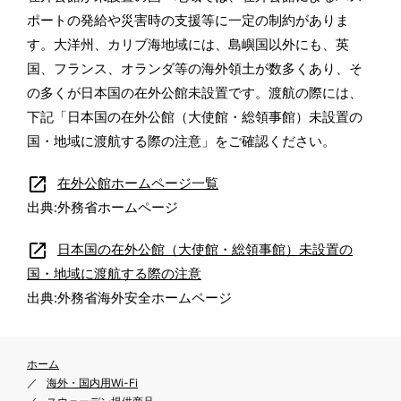
ポートの発給や災害時の支援等に一定の制約がありま
す。大洋州、カリブ海地域には、島嶼国以外にも、英
国、フランス、オランダ等の海外領土が数多くあり、そ
の多くが日本国の在外公館未設置です。渡航の際には、
下記「日本国の在外公館（大使館・総領事館）未設置の
国・地域に渡航する際の注意」をご確認ください。
open_in_new
在外公館ホームページ一覧
出典:外務省ホームページ
open_in_new
日本国の在外公館（大使館・総領事館）未設置の
国・地域に渡航する際の注意
出典:外務省海外安全ホームページ
ホーム
海外・国内用Wi-Fi