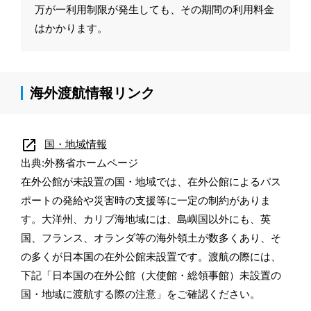
万が一利用制限が発生しても、その期間の利用料金
はかかります。
海外渡航情報リンク
open_in_new
国・地域情報
出典:外務省ホームページ
在外公館が未設置の国・地域では、在外公館によるパス
ポートの発給や災害時の支援等に一定の制約がありま
す。大洋州、カリブ海地域には、島嶼国以外にも、英
国、フランス、オランダ等の海外領土が数多くあり、そ
の多くが日本国の在外公館未設置です。渡航の際には、
下記「日本国の在外公館（大使館・総領事館）未設置の
国・地域に渡航する際の注意」をご確認ください。