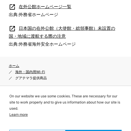
open_in_new
在外公館ホームページ一覧
出典:外務省ホームページ
open_in_new
日本国の在外公館（大使館・総領事館）未設置の
国・地域に渡航する際の注意
出典:外務省海外安全ホームページ
ホーム
海外・国内用Wi-Fi
グアテマラ提供商品
On our website we use some cookies. These are necessary for our
site to work properly and to give us information about how our site is
プライバシーポリシー
used.
サイトポリシー
Learn more
特定商取引に関する表示