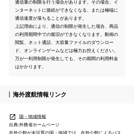
通信量の制限を行う場合があります。その場合、イ
ンターネットに接続ができなくなる、または極端に
通信速度が落ちることがあります。
上記理由により、通信の制限が発生した場合、商品
の利用期間中での復旧ができなくなります。動画の
閲覧、ネット通話、大容量ファイルのダウンロー
ド、オンラインゲームなどは極力お控えください。
万が一利用制限が発生しても、その期間の利用料金
はかかります。
海外渡航情報リンク
open_in_new
国・地域情報
出典:外務省ホームページ
在外公館が未設置の国・地域では、在外公館によるパス