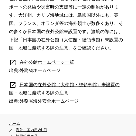
ポートの発給や災害時の支援等に一定の制約がありま
す。大洋州、カリブ海地域には、島嶼国以外にも、英
国、フランス、オランダ等の海外領土が数多くあり、そ
の多くが日本国の在外公館未設置です。渡航の際には、
下記「日本国の在外公館（大使館・総領事館）未設置の
国・地域に渡航する際の注意」をご確認ください。
open_in_new
在外公館ホームページ一覧
出典:外務省ホームページ
open_in_new
日本国の在外公館（大使館・総領事館）未設置の
国・地域に渡航する際の注意
出典:外務省海外安全ホームページ
ホーム
海外・国内用Wi-Fi