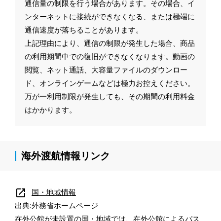
通信量の制限を行う場合があります。その場合、イ
ンターネットに接続ができなくなる、または極端に
通信速度が落ちることがあります。
上記理由により、通信の制限が発生した場合、商品
の利用期間中での復旧ができなくなります。動画の
閲覧、ネット通話、大容量ファイルのダウンロー
ド、オンラインゲームなどは極力お控えください。
万が一利用制限が発生しても、その期間の利用料金
はかかります。
海外渡航情報リンク
open_in_new
国・地域情報
出典:外務省ホームページ
在外公館が未設置の国・地域では、在外公館によるパス