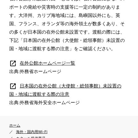
ポートの発給や災害時の支援等に一定の制約がありま
す。大洋州、カリブ海地域には、島嶼国以外にも、英
国、フランス、オランダ等の海外領土が数多くあり、そ
の多くが日本国の在外公館未設置です。渡航の際には、
下記「日本国の在外公館（大使館・総領事館）未設置の
国・地域に渡航する際の注意」をご確認ください。
open_in_new
在外公館ホームページ一覧
出典:外務省ホームページ
open_in_new
日本国の在外公館（大使館・総領事館）未設置の
国・地域に渡航する際の注意
出典:外務省海外安全ホームページ
ホーム
海外・国内用Wi-Fi