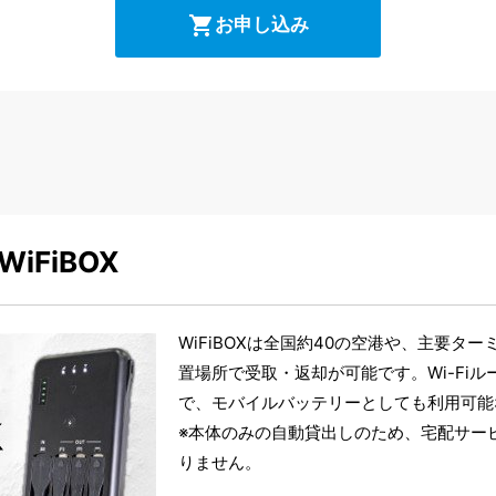
shopping_cart
お申し込み
iFiBOX
WiFiBOXは全国約40の空港や、主要タ
置場所で受取・返却が可能です。Wi-Fi
で、モバイルバッテリーとしても利用可能
※本体のみの自動貸出しのため、宅配サー
りません。