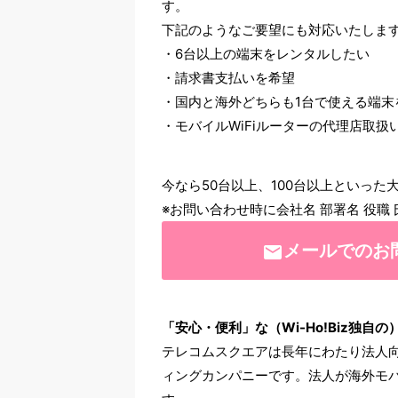
す。
下記のようなご要望にも対応いたしま
6台以上の端末をレンタルしたい
請求書支払いを希望
国内と海外どちらも1台で使える端末
モバイルWiFiルーターの代理店取扱
今なら50台以上、100台以上といっ
※お問い合わせ時に会社名 部署名 役職
メールでのお
email
「安心・便利」な（Wi-Ho!Biz独自
テレコムスクエアは長年にわたり法人向
ィングカンパニーです。法人が海外モ