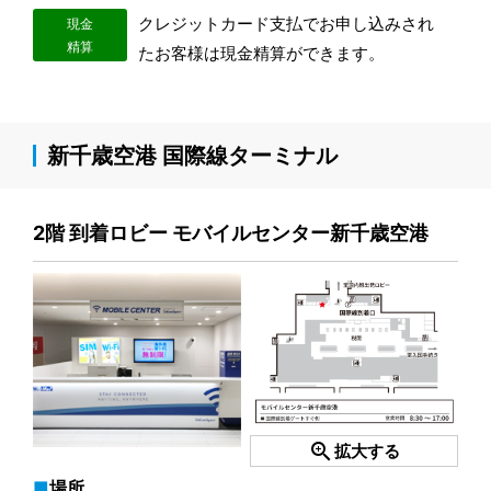
クレジットカード支払でお申し込みされ
現金
精算
たお客様は現金精算ができます。
新千歳空港 国際線ターミナル
2階 到着ロビー モバイルセンター新千歳空港
zoom_in
拡大する
場所