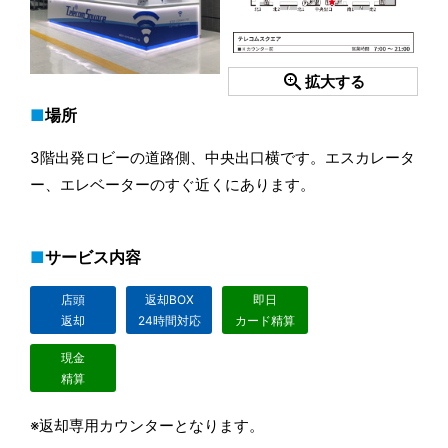
zoom_in
拡大する
場所
3階出発ロビーの道路側、中央出口横です。エスカレータ
ー、エレベーターのすぐ近くにあります。
サービス内容
店頭
返却BOX
即日
返却
24時間対応
カード精算
現金
精算
※返却専用カウンターとなります。