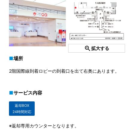
zoom_in
拡大する
場所
2階国際線到着ロビーの到着口を出て右奥にあります。
サービス内容
返却BOX
24時間対応
※返却専用カウンターとなります。