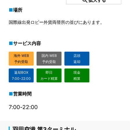
zoom_in
拡大する
場所
国際線出発ロビー外貨両替所の並びにあります。
サービス内容
海外 WEB
国内 WEB
店頭
予約受取
予約受取
返却
返却BOX
即日
現金
7:00-22:00
カード精算
精算
営業時間
7:00-22:00
羽田空港 第3ターミナル