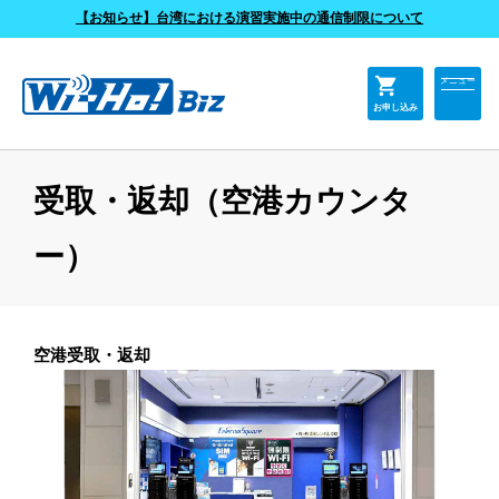
よくあるご質問
【お知らせ】台湾における演習実施中の通信制限について
shopping_cart
メニュー
お申し込み
受取・返却（空港カウンタ
ー）
空港受取・返却