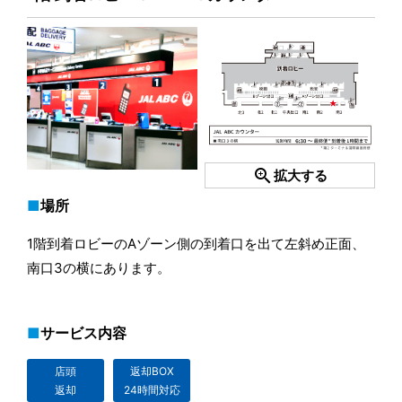
zoom_in
拡大する
場所
1階到着ロビーのAゾーン側の到着口を出て左斜め正面、
南口3の横にあります。
サービス内容
店頭
返却BOX
返却
24時間対応