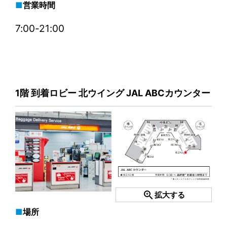
営業時間
7:00-21:00
1階 到着ロビー 北ウイング JAL ABCカウンター
zoom_in
拡大する
場所