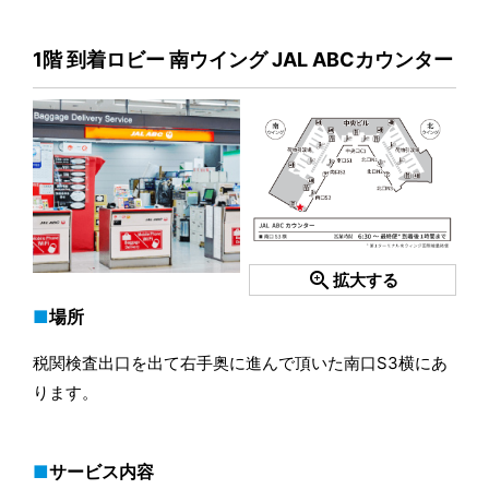
1階 到着ロビー 南ウイング JAL ABCカウンター
zoom_in
拡大する
場所
税関検査出口を出て右手奥に進んで頂いた南口S3横にあ
ります。
サービス内容