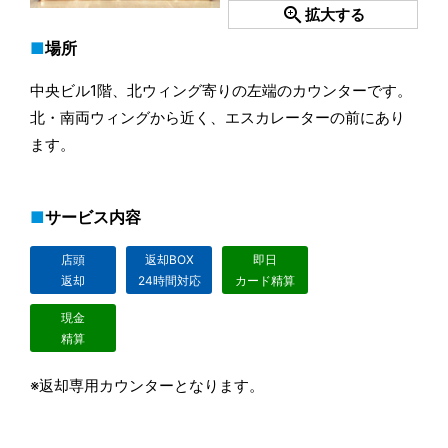
zoom_in
拡大する
場所
中央ビル1階、北ウィング寄りの左端のカウンターです。
北・南両ウィングから近く、エスカレーターの前にあり
ます。
サービス内容
店頭
返却BOX
即日
返却
24時間対応
カード精算
現金
精算
※返却専用カウンターとなります。