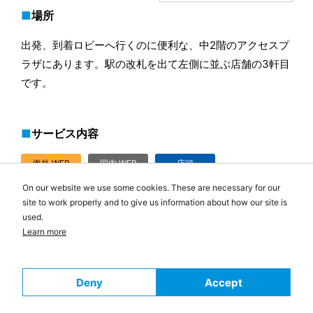
場所
出発、到着ロビーへ行くのに便利な、中2階のアクセスプ
ラザにあります。駅の改札を出て左側に並ぶ店舗の3軒目
です。
サービス内容
海外 WEB
国内 WEB
店頭
予約受取
予約受取
返却
On our website we use some cookies. These are necessary for our
site to work properly and to give us information about how our site is
返却BOX
即日
used.
24時間対応
カード精算
Learn more
営業時間
Deny
Accept
6:30-22:00