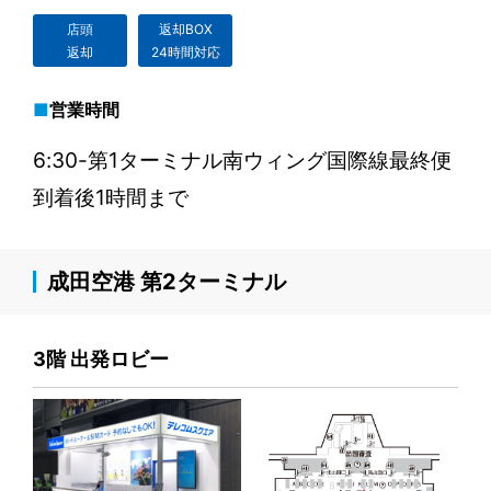
店頭
返却BOX
返却
24時間対応
営業時間
6:30-第1ターミナル南ウィング国際線最終便
到着後1時間まで
成田空港 第2ターミナル
3階 出発ロビー