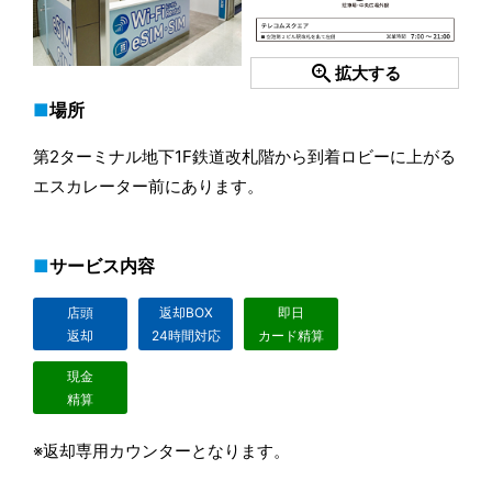
zoom_in
拡大する
場所
第2ターミナル地下1F鉄道改札階から到着ロビーに上がる
エスカレーター前にあります。
サービス内容
店頭
返却BOX
即日
返却
24時間対応
カード精算
現金
精算
※返却専用カウンターとなります。