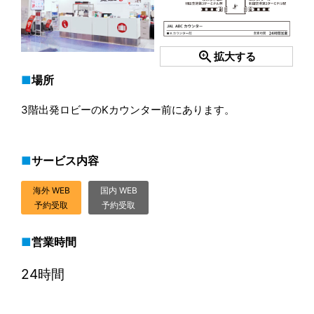
zoom_in
拡大する
場所
3階出発ロビーのKカウンター前にあります。
サービス内容
海外 WEB
国内 WEB
予約受取
予約受取
営業時間
24時間