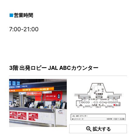
営業時間
7:00-21:00
3階 出発ロビー JAL ABCカウンター
zoom_in
拡大する