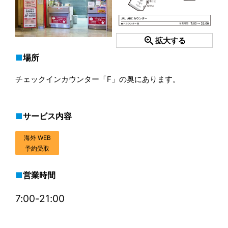
zoom_in
拡大する
場所
チェックインカウンター「F」の奥にあります。
サービス内容
海外 WEB
予約受取
営業時間
7:00-21:00