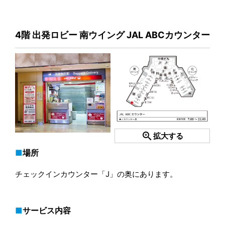
4階 出発ロビー 南ウイング JAL ABCカウンター
zoom_in
拡大する
場所
チェックインカウンター「J」の奥にあります。
サービス内容