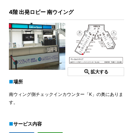
4階 出発ロビー 南ウイング
zoom_in
拡大する
場所
南ウィング側チェックインカウンター「K」の奥にありま
す。
サービス内容