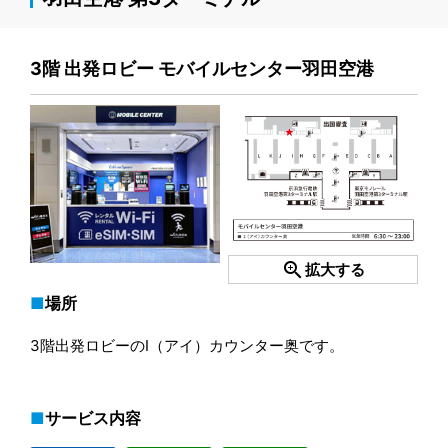
3階 出発ロビー モバイルセンター羽田空港
zoom_in
拡大する
場所
3階出発ロビーのI（アイ）カウンター奥です。
サービス内容