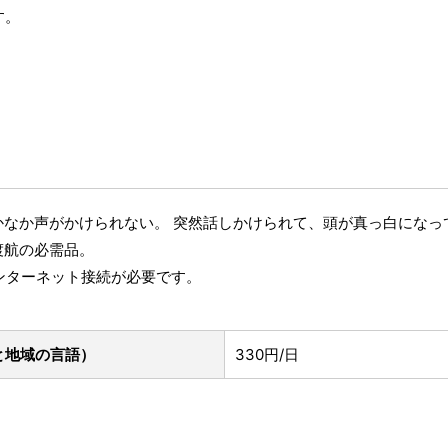
す。
かなか声がかけられない。 突然話しかけられて、頭が真っ白になっ
渡航の必需品。
インターネット接続が必要です。
と地域の言語）
330円/日