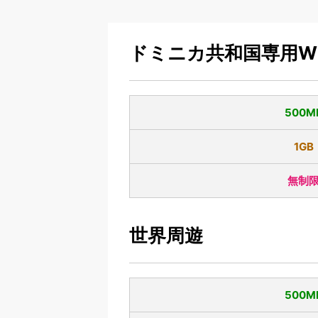
ドミニカ共和国専用Wi-
500M
1GB
無制
世界周遊
500M