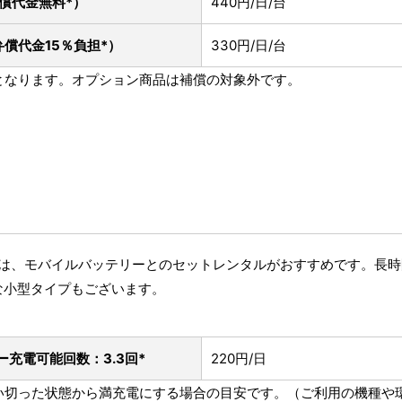
償代金無料*）
440円/日/台
弁償代金15％負担*）
330円/日/台
象となります。オプション商品は補償の対象外です。
方には、モバイルバッテリーとのセットレンタルがおすすめです。長
な小型タイプもございます。
ー
充電可能回数：3.3回*
220円/日
を使い切った状態から満充電にする場合の目安です。（ご利用の機種