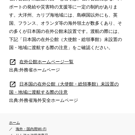
ポートの発給や災害時の支援等に一定の制約がありま
す。大洋州、カリブ海地域には、島嶼国以外にも、英
国、フランス、オランダ等の海外領土が数多くあり、そ
の多くが日本国の在外公館未設置です。渡航の際には、
下記「日本国の在外公館（大使館・総領事館）未設置の
国・地域に渡航する際の注意」をご確認ください。
open_in_new
在外公館ホームページ一覧
出典:外務省ホームページ
open_in_new
日本国の在外公館（大使館・総領事館）未設置の
国・地域に渡航する際の注意
出典:外務省海外安全ホームページ
ホーム
海外・国内用Wi-Fi