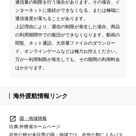
通信量の制限を行う場合があります。その場合、イ
ンターネットに接続ができなくなる、または極端に
通信速度が落ちることがあります。
上記理由により、通信の制限が発生した場合、商品
の利用期間中での復旧ができなくなります。動画の
閲覧、ネット通話、大容量ファイルのダウンロー
ド、オンラインゲームなどは極力お控えください。
万が一利用制限が発生しても、その期間の利用料金
はかかります。
海外渡航情報リンク
open_in_new
国・地域情報
出典:外務省ホームページ
在外公館が未設置の国・地域では、在外公館によるパス