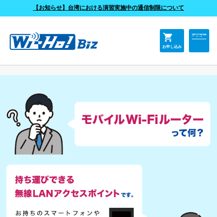
よくあるご質問
【お知らせ】台湾における演習実施中の通信制限について
shopping_cart
メニュー
お申し込み