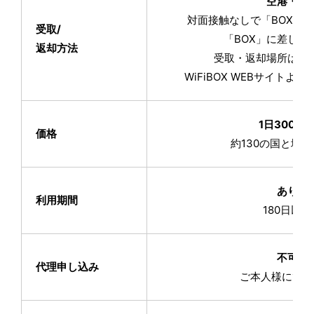
空港・駅
対面接触なしで「BOX」
受取/
「BOX」に差し込
返却方法
受取・返却場所は順
WiFiBOX WEBサイトよ
1日300円
価格
約130の国と地
あり
利用期間
180日以内
不可
代理申し込み
ご本人様にてご